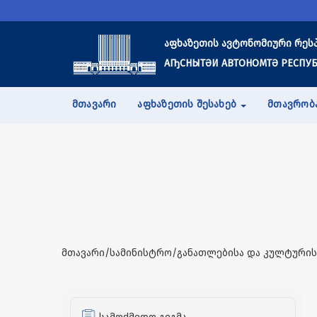
აფხაზეთის ავტონომიური რეს
АҦСНЫТӘИ АВТОНОМТӘ РЕСПУБ
ᲛᲗᲐᲕᲐᲠᲘ
ᲐᲤᲮᲐᲖᲔᲗᲘᲡ ᲨᲔᲡᲐᲮᲔᲑ
ᲛᲗᲐᲕᲠᲝᲑ
მთავარი/სამინისტრო/განათლებისა და კულტურის