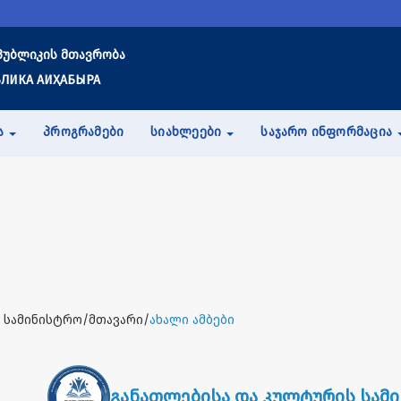
პუბლიკის მთავრობა
ЛИКА АИҲАБЫРА
Ა
ᲞᲠᲝᲒᲠᲐᲛᲔᲑᲘ
ᲡᲘᲐᲮᲚᲔᲔᲑᲘ
ᲡᲐᲯᲐᲠᲝ ᲘᲜᲤᲝᲠᲛᲐᲪᲘᲐ
 სამინისტრო/მთავარი/
ახალი ამბები
განათლებისა და კულტურის სამ