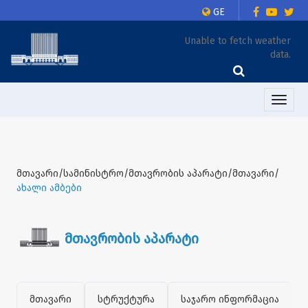
GE
Unable to fetch weather
data.
Toggle
naviga
მთავარი/სამინისტრო/მთავრობის აპარატი/მთავარი/
ახალი ამბები
მთავრობის აპარატი
მთავარი
სტრუქტურა
საჯარო ინფორმაცია