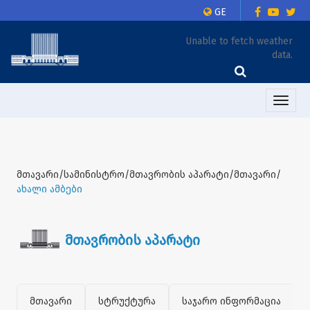
GE
Unable to fetch weather
data.
Toggle
naviga
მთავარი/სამინისტრო/მთავრობის აპარატი/მთავარი/
ახალი ამბები
მთავრობის აპარატი
მთავარი
სტრუქტურა
საჯარო ინფორმაცია