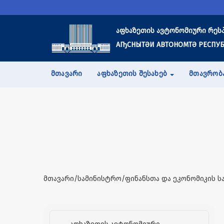
აფხაზეთის ავტონომიური რეს
АҦСНЫТӘИ АВТОНОМТӘ РЕСПУБ
ᲛᲗᲐᲕᲐᲠᲘ
ᲐᲤᲮᲐᲖᲔᲗᲘᲡ ᲨᲔᲡᲐᲮᲔᲑ
ᲛᲗᲐᲕᲠᲝᲑ
მთავარი/სამინისტრო/ფინანსთა და ეკონომიკის ს