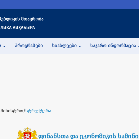
პუბლიკის მთავრობა
ЛИКА АИҲАБЫРА
Ა
ᲞᲠᲝᲒᲠᲐᲛᲔᲑᲘ
ᲡᲘᲐᲮᲚᲔᲔᲑᲘ
ᲡᲐᲯᲐᲠᲝ ᲘᲜᲤᲝᲠᲛᲐᲪᲘᲐ
ამინისტრო/
სტრუქტურა
ფინანსთა და ეკონომიკის სამინ