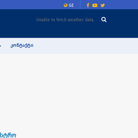
GE
Unable to fetch weather data.
ᲙᲝᲜᲢᲐᲥᲢᲘ
ისტრო