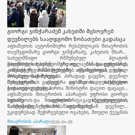
გიორგი ჯინჭარაძემ კახეთში მცხოვრებ
დევნილებს სააღდგომო ნობათები გადასცა
აფხაზეთის ავტონომიური რესპუბლიკის მთავრობის
თავმჯდომარე გიორგი ჯინჭარაძე, კახეთის მხარის
სახელმწიფო რწმუნებულ პლატონ
კალმახელიძესთან ერთად, წინასააღდგომოდ,
მთავრობის თავმჯდომარე თელავისა და გურჯაანის
კახეთის რეგიონში მცხოვრებ აფხაზეთიდან დევნილ
კომპაქტურ ჩასახლებებში იმყოფებოდა, სადაც
მოსახლეობას შეხვდა.
არსებულ საჭიროებებს პირადად გაეცნო, დევნილ
მოსახლეობას გაესაუბრა და მათ სადღესასწაულო
შეხვედრაში, ასევე, აფხაზეთის იძულებით
ნობათები გადასცა.
გადაადგილებულ პირთა მინისტრი დავით ფაცაცია,
აფხაზეთის მთავრობის აპარატის უფროსი გიორგი
სუთიძე და ადგილობრივი ხელისუფლების
აფხაზეთის მთავრობის გადაწყვეტილებით,
წარმომადგენლები მონაწილეობდნენ.
სააღდგომო ნობათს, აფხაზეთიდან დევნილი,
უკიდურესად შეჭირვებული ოჯახები, მთელი ქვეყნის
მასშტაბით მიიღებენ.
მთავრობის აპარატი
2026-04-05