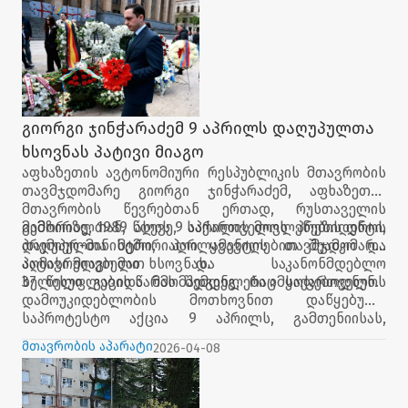
გიორგი ჯინჭარაძემ 9 აპრილს დაღუპულთა
ხსოვნას პატივი მიაგო
აფხაზეთის ავტონომიური რესპუბლიკის მთავრობის
თავმჯდომარე გიორგი ჯინჭარაძემ, აფხაზეთის
მთავრობის წევრებთან ერთად, რუსთაველის
გამზირზე, 1989 წლის 9 აპრილის მოვლენების დროს
მემორიალთან, ასევე, საქართველოს პრეზიდენტი,
დაღუპულთა მემორიალი ყვავილებით შეამკო და
პრემიერ-მინისტრი, პარლამენტის თავმჯდომარე,
პატივი მიაგო მათ ხსოვნას.
აღმასრულებელი და საკანონმდებლო
ხელისუფლების წარმომადგენლები იმყოფებოდნენ.
37 წელი გავიდა მას შემდეგ, რაც საქართველოს
დამოუკიდებლობის მოთხოვნით დაწყებული
საპროტესტო აქცია 9 აპრილს, გამთენიისას,
მშვიდობიანი დემონსტრანტების დარბევით
მთავრობის აპარატი
2026-04-08
დასრულდა. 21 ადამიანი დაიღუპა, ასობით დაიჭრა,
მოიწამლა და დასახიჩრდა.