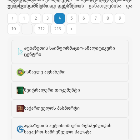
ვოლსკისთან ერთად დაესწრო.
ჯემალ გამახარია, აფხაზეთის განათლებისა და
კულტურის მინისტრი გიორგი ძაძამია, აფხაზეთის
მთავრობისა და უმაღლესი საბჭოს წევრები,
‹
1
2
3
4
5
6
7
8
9
ხელოვნების სფეროს წარმომადგენლები და
10
...
212
213
›
დევნილი საზოგადოება ესწრებოდა.
აფხაზეთის საინფორმაციო-ანალიტიკური
ცენტრი
ისწავლე აფხაზური
ნეიტრალური დოკუმენტი
საქართველოს პასპორტი
აფხაზეთის ავტონომიური რესპუბლიკის
სავაჭრო-სამრეწველო პალატა