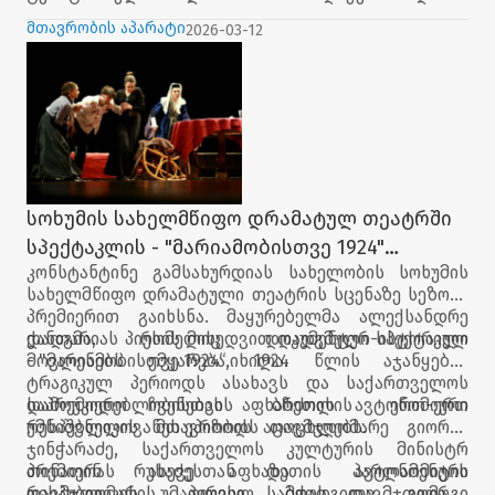
თანადგომისთვის, რომელსაც ბულგარეთი
მთავრობის აპარატი
2026-03-12
აფხაზეთიდან დევნილი მოსახლეობის მიმართ
იჩენს.
სოხუმის სახელმწიფო დრამატულ თეატრში
სპექტაკლის - "მარიამობისთვე 1924"
კონსტანტინე გამსახურდიას სახელობის სოხუმის
პრემიერა გაიმართა
სახელმწიფო დრამატული თეატრის სცენაზე სეზონი
პრემიერით გაიხსნა. მაყურებელმა ალექსანდრე
ქანთარიას პიესის მიხედვით დადგმული სპექტაკლი
დადგმა, რომელიც დოკუმენტურ-ისტორიულ
- "მარიამობისთვე 1924“ იხილა.
მოვლენებს ემყარება, 1924 წლის აჯანყების
ტრაგიკულ პერიოდს ასახავს და საქართველოს
დამოუკიდებლობისთვის ბრძოლის ერთ-ერთ
საპრემიერო ჩვენებას აფხაზეთის ავტონომიური
უმნიშვნელოვანეს ეპიზოდს აცოცხლებს.
რესპუბლიკის მთავრობის თავმჯდომარე გიორგი
ჯინჭარაძე, საქართველოს კულტურის მინისტრ
თინათინ რუხაძესთან და პარლამენტის
პრემიერას ასევე აფხაზეთის ავტონომიური
თავმჯდომარის პირველ მოადგილე გიორგი
რესპუბლიკის უმაღლესი საბჭოს თავმჯდომარე