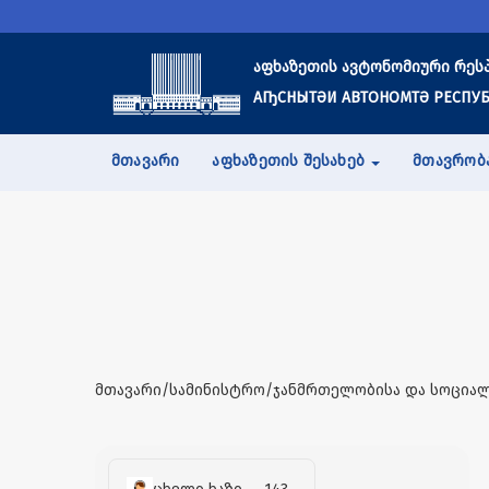
აფხაზეთის ავტონომიური რეს
АҦСНЫТӘИ АВТОНОМТӘ РЕСПУБ
ᲛᲗᲐᲕᲐᲠᲘ
ᲐᲤᲮᲐᲖᲔᲗᲘᲡ ᲨᲔᲡᲐᲮᲔᲑ
ᲛᲗᲐᲕᲠᲝᲑ
მთავარი/სამინისტრო/ჯანმრთელობისა და სოციალ