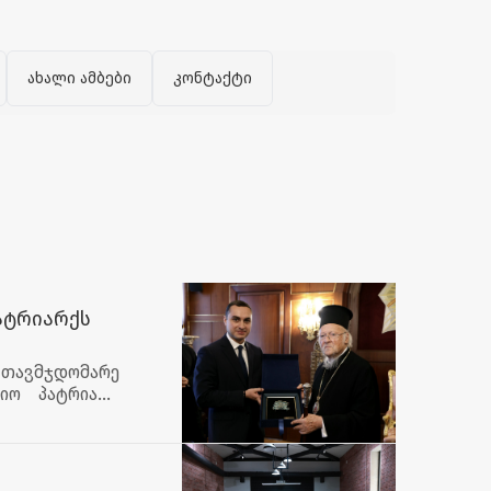
ახალი ამბები
კონტაქტი
ატრიარქს
 თავმჯდომარე
იო პატრიარქ
 ტერიტორიული
დაჭერა კიდევ