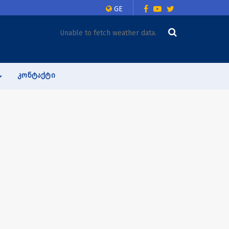
GE
Unable to fetch weather data.
ᲙᲝᲜᲢᲐᲥᲢᲘ