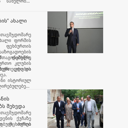
ს სახელობის
ის“ ახალი
 თავმჯდომარე
ახალი ფორმის
ი ფეხბურთის
ოგადოების
შთაგონებული,
ემ დამსწრე
ბურთო კლუბის
მიერ კლუბის
ხბურთელსა და
ვა.
ინი ისტორიულ
 ღირებულებებს
ნსაზღვრავს.
აძლიერება და
ნის
ვის გაცნობა
ბს შეხვდა
 თავმჯდომარე
დენის ქუჩაზე
ი მცხოვრებ
ლებულ პირთა