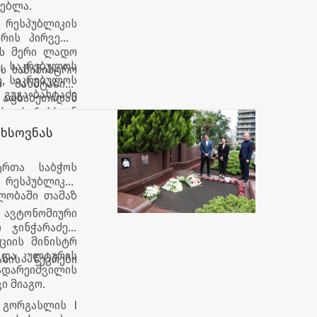
გებლა.
 რესპუბლიკის
რის პირველი
ის მერი ლადო
ე, საკრებულოს
ს სამინისტრო
, საკრებულოს
 მასშტაბით,
 გუგა ბახტაძე
აფხაზეთიდან
ს ხარისხიან
ბის გაზრდა,
 ხსოვნას
ნცია.
ტრთა საბჭოს
რესპუბლიკის
ლობაში თამაზ
ავტონომიური
 ჯინჭარაძემ,
ციის მინისტრ
 და კულტურის
ხის წევრები
ადარეიშვილის
ი მიაგო.
 გორგასლის I