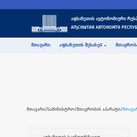
აფხაზეთის ავტონომიური რეს
АҦСНЫТӘИ АВТОНОМТӘ РЕСПУБ
ᲛᲗᲐᲕᲐᲠᲘ
ᲐᲤᲮᲐᲖᲔᲗᲘᲡ ᲨᲔᲡᲐᲮᲔᲑ
ᲛᲗᲐᲕᲠᲝᲑ
მთავარი/სამინისტრო/მთავრობის აპარატი/
მთავა