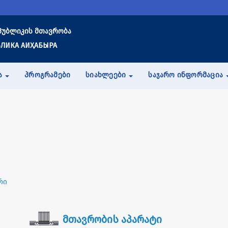
პუბლიკის მთავრობა
ЛИКА АИҲАБЫРА
Ა
ᲞᲠᲝᲒᲠᲐᲛᲔᲑᲘ
ᲡᲘᲐᲮᲚᲔᲔᲑᲘ
ᲡᲐᲯᲐᲠᲝ ᲘᲜᲤᲝᲠᲛᲐᲪᲘᲐ
რი
მთავრობის აპარატი