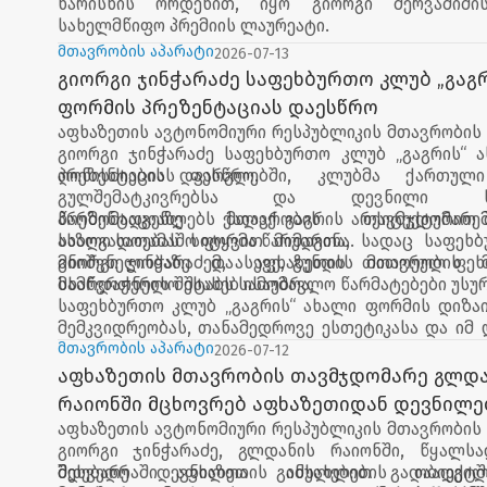
ხარისხის ორდენით, იყო გიორგი შერვაშიძი
სახელმწიფო პრემიის ლაურეატი.
მთავრობის აპარატი
2026-07-13
გიორგი ჯინჭარაძე საფეხბურთო კლუბ „გაგრ
ფორმის პრეზენტაციას დაესწრო
აფხაზეთის ავტონომიური რესპუბლიკის მთავრობის
გიორგი ჯინჭარაძე საფეხბურთო კლუბ „გაგრის“ 
პრეზენტაციას დაესწრო.
ღონისძიების ფარგლებში, კლუბმა ქართულ
გულშემატკივრებსა და დევნილი საზ
წარმომადგენლებს ქალაქ გაგრის არქიტექტურით 
პრეზენტაციაზე მთავრობის თავმჯდომარ
ახალი სათამაშო ფორმა წარუდგინა.
საზოგადოებას სიტყვით მიმართა, სადაც საფეხ
მნიშვნელობაზე და აფხაზეთის მთავრობის 
გიორგი ჯინჭარაძემ, ასევე, გუნდის თითოეულ ფე
მხარდაჭერის შესახებ ისაუბრა.
სამწვრთნელო შტაბს სამომავლო წარმატებები უსურ
საფეხბურთო კლუბ „გაგრის“ ახალი ფორმის დიზა
მემკვიდრეობას, თანამედროვე ესთეტიკასა და იმ
აერთიანებს, რომელიც კლუბის იდენტობას გა
მთავრობის აპარატი
2026-07-12
პროექტის მთავარ მიზანს ერთიანობის იდეის გ
აფხაზეთის მთავრობის თავმჯდომარე გლდა
კლუბის თანამედროვე ხედვის საზოგადოებისთ
რაიონში მცხოვრებ აფხაზეთიდან დევნილე
წარმოადგენს.
აფხაზეთის ავტონომიური რესპუბლიკის მთავრობის
გიორგი ჯინჭარაძე, გლდანის რაიონში, წყალსა
მდებარე დევნილთა განსახლების ობიექტშ
შეხვედრაში აფხაზეთის იძულებით გადაადგი