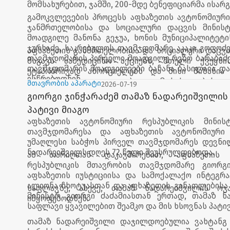
მომსახურებით, ჯამში, 200-მდე ბენეფიციარმა ისარ
გამოკვლევების პროცესს აფხაზეთის ავტონომიური
ჯანმრთელობისა და სოციალური დაცვის მინისტ
მოადგილე მანონა გეჯუა, ხონის მუნიციპალიტეტ
ჯურხაძე, საკრებულოს თავმჯდომარე აკაკი გოფოძ
აფხაზეთის ჯანმრთელობისა და სოციალური დაცვი
თავმჯდომარის პირველი მოადგილე რეზო ბარაბაძე
მსგავს სამედიცინო აქციებს, მთელი ქვეყნის
თავმჯდომარის მოადგილეები ბაჩანა ბასილაია და
ეტაპობრივად ახორციელებს და მისი მიზანია 
ესწრებოდნენ.
იძულებით გადაადგილებული მოსახლეობისთვი
მთავრობის აპარატი
2026-07-19
სამედიცინო მომსახურებაზე ხელმისაწვდომო
გიორგი ჯინჭარაძემ თამაზ ნადარეიშვილის
დაავადებების ადრეული გამოვლენა და მათი პრევე
პატივი მიაგო
აფხაზეთის ავტონომიური რესპუბლიკის მინის
თავმჯდომარესა და აფხაზეთის ავტონომიური 
უმაღლესი საბჭოს პირველ თავმჯდომარეს დევნი
ნადარეიშვილს დღეს 72 წელი შეუსრულდებოდა.
ამ თარიღთან დაკავშირებით, აფხაზეთის 
რესპუბლიკის მთავრობის თავმჯდომარე გიორგი
აფხაზეთის იუსტიციისა და სამოქალაქო ინტეგრა
ალიონა ჩხოტუასთან და აფხაზეთის განათლებისა
საფლავზე, ასევე, თამაზ ნადარეიშვილის ოჯა
მინისტრ გიორგი ძაძამიასთან ერთად, თამაზ ნ
იმყოფებოდნენ.
საფლავი ყვავილებით შეამკო და მის ხსოვნას პატივ
თამაზ ნადარეიშვილი დაჯილდოებულია ვახტანგ