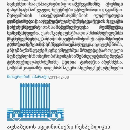
აფხაზეთის მთავრობის თავმჯდომარე გიორგი
საზეიმო საღამო გიორგი შერვაშიძის პრემიის
ბარამია მოწვეულ სტუმრებთან ერთად დაესწრო.
ლაურეატთა დაჯილდოების ცერემონიით დაიწყო.
მთავრობის თავმჯდომარემ ოკუპირებული
შერვაშიძის სახელობის პრემიის ლაურეატებს
აფხაზეთიდან დევნილი მხატვარებისა და
დიპლომები და ფულადი ჯილდო გადაეცათ. საღამო
ღონისძიება აფხაზეთის სიმღერისა და ცეკვის
მოქანდაკეების ნამუშევრების გამოფენა
გალა-კონცერტით გაგრძელდა, რომელშიც
სახელმწიფო ანსამბლისა და აფხაზეთის
დაათვალიერა.
მონაწილეობა ქართული ესტრადის მომღერლებმა
სახელმწიფო ''კაპელის" მონაწილეობით
თემურ წიკლაურმა, დუეტმა ''ჯორჯიამ'', მარიკო
გაგრძელდა. საღამო ალბომის „სიმღერები
10 დეკემბერს, ,,თბილისი არტ-ჰოლში",,აფხაზეთობა
ებრალიძემ, აჩიკო ნიჟარაძემ, ბოკა კვეკვესკირმა,
აფხაზეთზე" პრეზენტაციით დასრულდა.
2011'' აფხაზეთის სიმღერისა და ცეკვის სახელმწიფო
გიგუშა მანაგაძემ და სხვებმა მიიღეს. ქართველი
ანსამბლის გალა-კონცერტით დასრულდება.
მომღერლის ნინო ჩხეიძის შესრულებით შედგა
აფხაზეთის მთავრობის ორგანიზებით ,,აფხაზეთობა"
აფხაზური სიმღერის ,,ნანი კარას" პრემიერა.
ტრადიციულად მესამე წელია ტარდება და მისი
,,აფხაზეთობის'' დღესასწაულს მიუძღვნეს სიმღერა
მიზანი აფხაზეთის არამატერიალური კულტურული
ელენე ფოჩხუამ და ლაშა გასვიანმაც.
მემკვიდრეობის -ტრადიციული მუსიკის, ცეკვის,
მთავრობის აპარატი
2011-12-08
ზეპირსიტყვიერების, ხალხური რეწვის
პოპულარიზაცია და აფხაზეთიდან დევნილი
მეცნიერებისა და ხელოვნების სფეროს
წარმომადგენლების მხარდაჭერაა.
აფხაზეთის ავტონომიური რესპუბლიკის