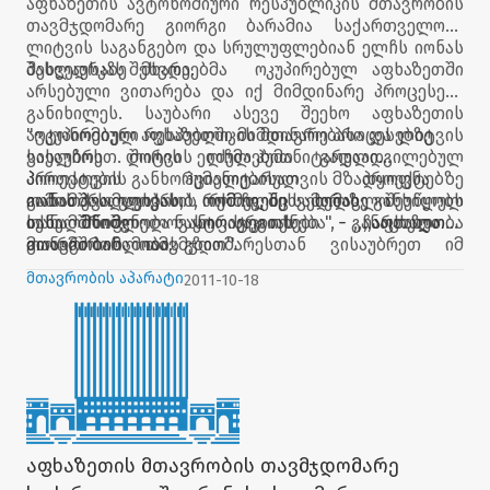
აფხაზეთის ავტონომიური რესპუბლიკის მთავრობის
თავმჯდომარე გიორგი ბარამია საქართველოში
ლიტვის საგანგებო და სრულუფლებიან ელჩს იონას
პასლაუსკას შეხვდა.
შეხვედრაზე მხარეებმა ოკუპირებულ აფხაზეთში
არსებული ვითარება და იქ მიმდინარე პროცესები
განიხილეს. საუბარი ასევე შეეხო აფხაზეთის
ავტონომიური რესპუბლიკის მთავრობასა და ლიტვის
"ოკუპირებულ აფხაზეთში მიმდინარე პროცესებზე
საელჩოს შორის იძულებით გადაადგილებულ
ვისაუბრეთ. ლიტვის ელჩმა ჰუმანიტარული
პირთათვის ჰუმანიტარულ პროექტებზე
პროექტების განხორციელებისათვის მზადყოფნა
თანამშრომლობას, რომელიც ხელს შეუწყობს
გამოთქვა. ვფიქრობ, რომ ჩვენი სამომავლო
იონას პასლაუსკასის თქმით, შეხვედრაზე განხილულ
სახელმწიფო სტრატეგიას ,,ჩართულობა
თანამშრომლობა ნაყოფიერი იქნება", - განაცხადა
იქნა მნიშვნელოვანი საკითხები - ,,აფხაზეთის
თანამშრომლობის გზით''.
გიორგი ბარამიამ.
მთავრობის თავმჯდომარესთან ვისაუბრეთ იმ
კონკრეტულ პროექტებზე, რომელიც საერთაშორისო
მთავრობის აპარატი
2011-10-18
საზოგადოებამ საზღვარს იქეთ დარჩენილი
ადამიანებისათვის შეიძლება განახორციელოს.
პროექტები მიმართულია სამედიცინო, სავაჭრო და
კულტურული თანამშრომლობისაკენ. პერსპექტივა
რეალურია და ჩვენ შეგვიძლია, ვითანამშრომლოთ''.
აფხაზეთის მთავრობის თავმჯდომარე