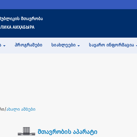
პუბლიკის მთავრობა
ЛИКА АИҲАБЫРА
Ა
ᲞᲠᲝᲒᲠᲐᲛᲔᲑᲘ
ᲡᲘᲐᲮᲚᲔᲔᲑᲘ
ᲡᲐᲯᲐᲠᲝ ᲘᲜᲤᲝᲠᲛᲐᲪᲘᲐ
რი/
ახალი ამბები
მთავრობის აპარატი