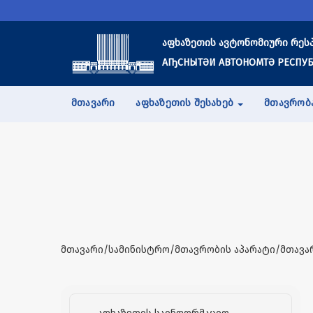
აფხაზეთის ავტონომიური რეს
АҦСНЫТӘИ АВТОНОМТӘ РЕСПУБ
ᲛᲗᲐᲕᲐᲠᲘ
ᲐᲤᲮᲐᲖᲔᲗᲘᲡ ᲨᲔᲡᲐᲮᲔᲑ
ᲛᲗᲐᲕᲠᲝᲑ
მთავარი/სამინისტრო/მთავრობის აპარატი/მთავა