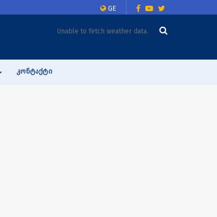
GE
Unable to fetch weather data.
ᲙᲝᲜᲢᲐᲥᲢᲘ