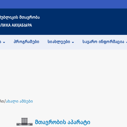
პუბლიკის მთავრობა
ЛИКА АИҲАБЫРА
Ა
ᲞᲠᲝᲒᲠᲐᲛᲔᲑᲘ
ᲡᲘᲐᲮᲚᲔᲔᲑᲘ
ᲡᲐᲯᲐᲠᲝ ᲘᲜᲤᲝᲠᲛᲐᲪᲘᲐ
რი/
ახალი ამბები
მთავრობის აპარატი