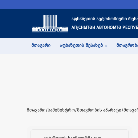
აფხაზეთის ავტონომიური რეს
АҦСНЫТӘИ АВТОНОМТӘ РЕСПУБ
ᲛᲗᲐᲕᲐᲠᲘ
ᲐᲤᲮᲐᲖᲔᲗᲘᲡ ᲨᲔᲡᲐᲮᲔᲑ
ᲛᲗᲐᲕᲠᲝᲑ
მთავარი/სამინისტრო/მთავრობის აპარატი/მთავა