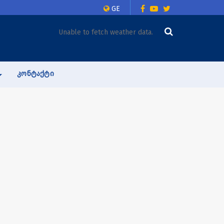
GE
Unable to fetch weather data.
ᲙᲝᲜᲢᲐᲥᲢᲘ