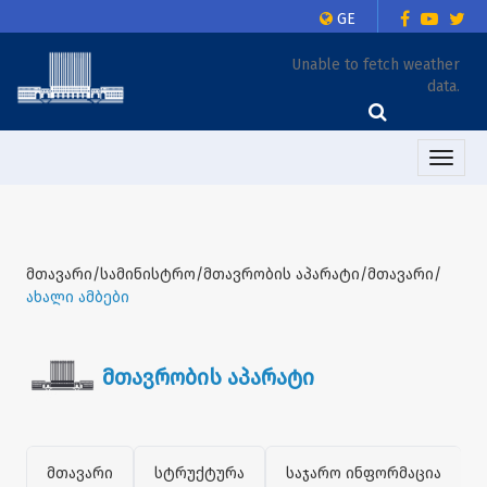
GE
Unable to fetch weather
data.
Toggle
naviga
მთავარი/სამინისტრო/მთავრობის აპარატი/მთავარი/
ახალი ამბები
მთავრობის აპარატი
მთავარი
სტრუქტურა
საჯარო ინფორმაცია