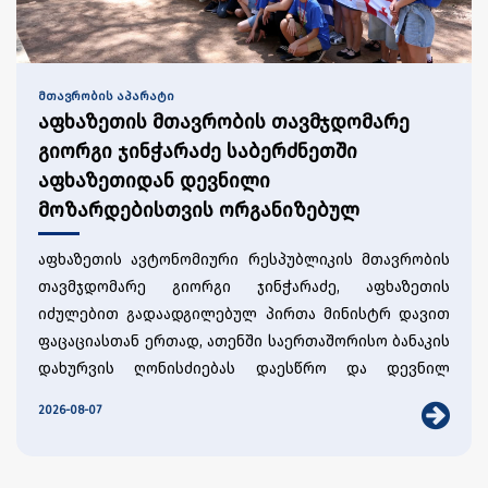
შეხვედრა კითხვა-პასუხის რეჟიმში წარიმართა,
სადაც მონაწილეებმა განიხილეს მნიშვნელოვანი
საკითხები, რომლებიც ხელს შეუწყობს ქართულ
დიასპორულ ორგანიზაციებთან ურთიერთობების
მთავრობის აპარატი
გაღრმავებას, ერთობლივი ღონისძიებებისა და
აფხაზეთის მთავრობის თავმჯდომარე
ქართულ-აფხაზური კულტურული შეხვედრების
გიორგი ჯინჭარაძე საბერძნეთში
საქართველოს საელჩოში გამართულ შეხვედრას
ორგანიზებას.
აფხაზეთიდან დევნილი
აფხაზეთის ავტონომიური რესპუბლიკის იძულებით
მოზარდებისთვის ორგანიზებულ
გადაადგილებულ პირთა მინისტრი დავით ფაცაცია,
საერთაშორისო ბანაკს ეწვია
აფხაზეთის მთავრობის აპარატის უფროსი გიორგი
აფხაზეთის ავტონომიური რესპუბლიკის მთავრობის
სუთიძე და საბერძნეთში საქართველოს საგანგებო
თავმჯდომარე გიორგი ჯინჭარაძე, აფხაზეთის
და სრულუფლებიანი ელჩი ლევან ბერიძე
იძულებით გადაადგილებულ პირთა მინისტრ დავით
ესწრებოდნენ.
ფაცაციასთან ერთად, ათენში საერთაშორისო ბანაკის
დახურვის ღონისძიებას დაესწრო და დევნილ
ახალგაზრდებს შეხვდა.
ბანაკის დახურვის საზეიმო ღონისძიებაზე
2026-08-07
ახალგაზრდებმა წარადგინეს შემოქმედებითი
ნომრები, ქორეოგრაფიული და მუსიკალური
პერფორმანსი.