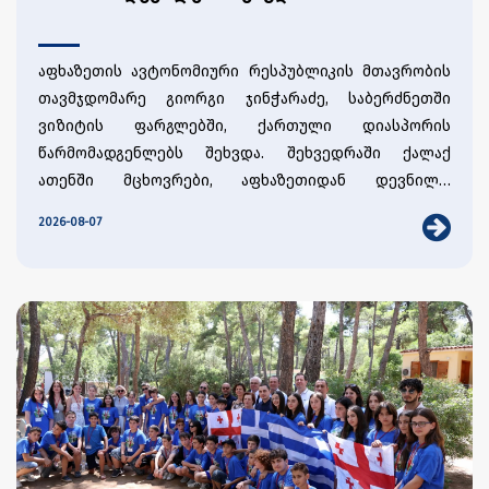
აფხაზეთის ავტონომიური რესპუბლიკის მთავრობის
თავმჯდომარე გიორგი ჯინჭარაძე, საბერძნეთში
ვიზიტის ფარგლებში, ქართული დიასპორის
წარმომადგენლებს შეხვდა. შეხვედრაში ქალაქ
ათენში მცხოვრები, აფხაზეთიდან დევნილი,
სხვადასხვა სფეროში მოღვაწე, ქართველი
2026-08-07
გიორგი ჯინჭარაძემ, დიასპორის წარმომადგენლებს,
ემიგრანტები მონაწილეობდნენ.
ინფორმაცია მიაწოდა აფხაზეთის მთავრობის
პროგრამებისა და სხვადასხვა მნიშვნელოვანი
პროექტების შესახებ, რომლებიც ქვეყნის ფარგლებს
გარეთ აფხაზეთის შესახებ ცნობიერების ამაღლებასა
და ქართულ-აფხაზური კულტურის პოპულარიზაციას
მთავრობის თავმჯდომარემ, ასევე, სამშვიდობო
ემსახურება.
პროცესებში აფხაზეთიდან დევნილი ემიგრანტების
ჩართულობის გაძლიერებაზე ისაუბრა.