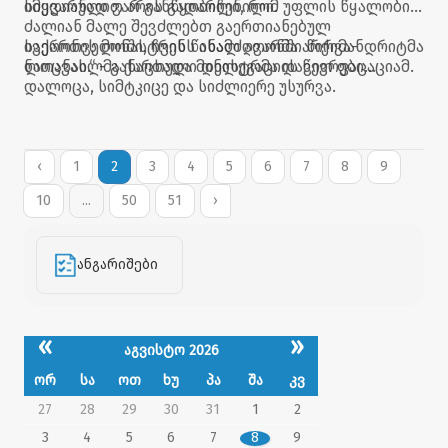
სიყვარულით არის გადარჩენილი.
იმედიანად ვარ განწყობილი, რომ უფლის წყალობით
ძალიან მალე შევძლებთ გაერთიანებულ
საქართველოში, ჩვენს ახალ ათონში წირვა-
ივერონის მონასტრის წინამძღვარმა არქიმანდრიტმა
ლოცვას.“ - განაცხადა მინისტრმა დავით ფაცაციამ.
ნათანაილმა ქართული დელეგაციის წევრები
დალოცა, სიმტკიცე და სიძლიერე უსურვა.
‹
1
2
3
4
5
6
7
8
9
10
...
50
51
›
ანგარიშები
«
»
აგვისტო 2026
ორ
სა
ოთ
ხუ
პა
შა
კვ
27
28
29
30
31
1
2
3
4
5
6
7
8
9