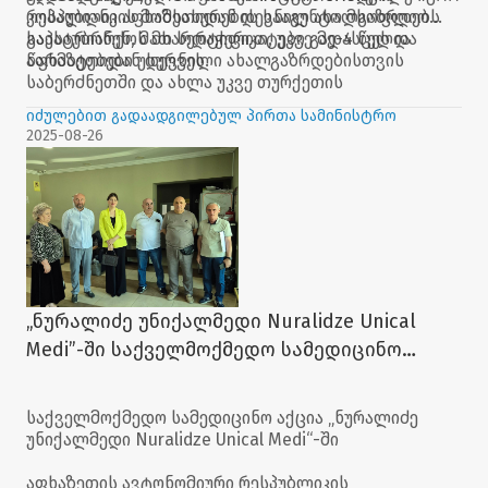
კოპალიანი აფხაზეთიდან დევნილ ახალგაზრდებს
რესპუბლიკის მომსახურების სააგენტო მსოფლიო
გაესაუბრნენ, მათ სერტიფიკატები გადასცეს და
საპატრიარქოს მხარდაჭერით, უკვე მე-4 წელია
წარმატებები უსურვეს.
აფხაზეთიდან დევნილი ახალგაზრდებისთვის
საბერძნეთში და ახლა უკვე თურქეთის
რესპუბლიკაში საერთაშორისო ბანაკებს
იძულებით გადაადგილებულ პირთა სამინისტრო
ახორციელებს, სადაც მათ შესაძლებლობა აქვთ
2025-08-26
ჩაერთონ მრავალფეროვან შემეცნებით, გასართობ
ღონისძიებებში და მოინახულონ ისტორიული
ადგილები.
„ნურალიძე უნიქალმედი Nuralidze Unical
Medi”-ში საქველმოქმედო სამედიცინო
აქცია მოეწყო
საქველმოქმედო სამედიცინო აქცია „ნურალიძე
უნიქალმედი Nuralidze Unical Medi“-ში
აფხაზეთის ავტონომიური რესპუბლიკის