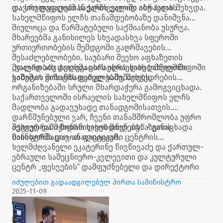
და სრულუფლებიან ელჩს ვალიდ აბუ ჰაიას შეხვდა.
დავით ფაცაციამ საქართველოში ისრაელის
სახელმწიფოს ელჩს თანამდებობაზე დანიშვნა
მიულოცა და წარმატებული საქმიანობა უსურვა.
მხარეებმა განიხილეს სხვადასხვა სფეროში
ურთიერთობების შემდგომი გაღრმავების
შესაძლებლობები. საუბარი შეეხო აფხაზეთის
მთავრობის დელეგაციის ისრაელის სახელმწიფოში
„ვალიდ აბუ ჰაიასმა ისრაელის სახელმწიფოში
ვიზიტის მოსამზადებელ სამუშაოებს.
სამუშაო ვიზიტის ფარგლებში, შეხვედრების
ორგანიზებაში სრული მხარდაჭერა გამოგვიცხადა.
საქართველოში ისრაელის სახელმწიფოს ელჩს
მადლობა გადავუხადე თანადგომისათვის.
დარწმუნებული ვარ, ჩვენი თანამშრომლობა უფრო
აქტიურ და მჭიდრო სახეს მიიღებს.“ - განაცხადა
შეხვედრაში მონაწილეობდნენ აფხაზეთის
მინისტრმა დავით ფაცაციამ.
საინფორმაციო-ანალიტიკური ცენტრის
ხელმძღვანელი ეკატერინე წივწივაძე და ქართულ-
ებრაული სამეცნიერო-კვლევითი და კულტურული
ცენტრ „ფესვების“ დამფუძნებელი და დირექტორი
ირინე ბიბილეიშვილი.
იძულებით გადაადგილებულ პირთა სამინისტრო
2025-11-09