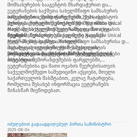
მომსახურების სააგენტოს მხარდაჭერით და
ვეტერანების საქმეთა სახელმწიფო სამსახურის
ორგანიზებით, მიმდინარე წლის 23-24 აგვისტოს
სამედიცინო აქციის ფარგლებში, ქუთაისის
კლინიკა „ნურალიძე უნიქალმედი Nuralidze Unical
მუნიციპალიტეტში მცხოვრებ 80-მდე ომისა და
Medi”-ში საქველმოქმედო სამედიცინო აქცია
თავდაცვის ძალების ვეტერანსა და მათი ოჯახის
მოეწყო.
წევრებს „ნურალიძე უნიქალმედი Nuralidze Unical
აქციის მიმდინარეობას ადგილზე გაეცნენ
Medi”-ში სხვადასხვა პროფილის
ვეტერანების საქმეთა სახელმწიფო სამსახურისა და
მაღალკვალიფიციური ექიმ-სპეციალისტის
აფხაზეთის ავტონომიური რესპუბლიკის
კონსულტაცია და მრავალპროფილური კვლევები
მომსახურების სააგენტოს წარმომადგენლები.
სხვადასხვა სამედიცინო დაწესებულებასთან
ჩაუტარდათ.
არსებული მემორანდუმების ფარგლებში,
ვეტერანებისა და მათი ოჯახის წევრებისათვის
საქველმოქმედო სამედიცინო აქციები, მთელი
საქართველოს მასშტაბით, კვლავ ჩატარდება,
რომელთა შესახებ ინფორმაცია ვეტერანებს
წინასწარ მიეწოდებათ.
იძულებით გადაადგილებულ პირთა სამინისტრო
2025-08-04