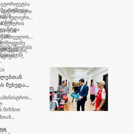
 ავტორიტეტსა
მყაროში და
 ავტონომიური
თიდან
თის სულიერი
კების
ს ცენტრის
ალგაზრდა
ს I-თან
ებულ
საქართველოს
ი -
გულმოდგინე
ებში მიიღებს
ქო უკვე
უბრალოება,
დებისთვის
ურვო.“ -
.
-28
ნლებთან
ს შეხვდა
საწყოები და
სამინისტროს
ლ
ს მიზნით
ენთან
ა
ალო
ბის