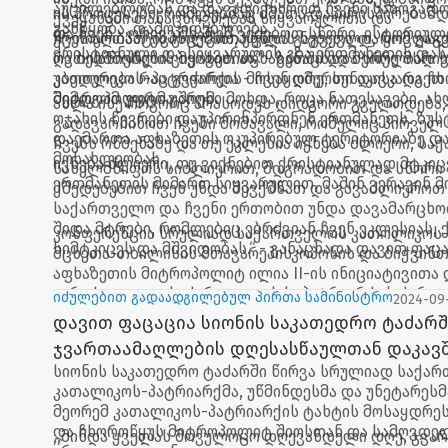
აუცილებლობას და დავაფიქსიროთ ჩვენი საზოგადო
ის პროცესები, რომლებმაც ძმათა დაპირისპირებამდ
ქვეყანაში თანაცხოვრებას სიყვარულითა და
განწყობა, დამოკიდებულება.
და ჩვენ - ორივე მხარემ ვეძებოთ სწორი, ისტორიულ
ურთიერთპატივისცემით, უფლის ნებითა და ყოვლა
ჩვენ ალბათ ეს გოლგოთა უნდა გაგვევლო, რომ გაგვ
ქრისტიანული და სიყვარულის გზა ერთმანეთის და
ღვთისმშობლის მეოხებით.“ - განაცხადა სრულიად
რა ბედნიერები ვიყავით აფხაზეთში და მეორე მხრივ
კათოლიკოს-პატრიარქის მოსაყდრე, სენაკისა და ჩ
უბედურება რაც გვჭირდა - ჩვენ ღმერთი დავკარგეთ
მიტროპოლიტმა შიომ.
შემდგომ უფრო უარესი მოხდა, როცა ნათესავები, ა
ახლა ისე როგორც არასოდეს დიდგორი გველოდება,
ოჯახის წევრები დაუპირისპირდნენ ერთმანეთს. ზუს
გადავარჩინოთ ჩვენი მომავალი, რომელიც პირველ 
დაემართა აფხაზეთის ოკუპირებულ ტერიტორიაზე დ
ჩვენს რწმენაზე და თუ ეკლესია იქნება ძლიერი, ს
მოსახლეობას.
იქნება ძლიერი, თუ ვიქნებით ქრისტიანულად მტკიც
სახელმწიფოს სიძლიერით, მდგრადობით და სწორი
ერთმანეთის მიმართ სიყვარულით, მაშინ ვერავინ მ
ქმედებებით ჩვენ უნდა შევქმნათ და გავაძლიეროთ
საქართველო და ჩვენი ერთობით უნდა დავამარცხო
შიდა მტრები, რომლებიც ებრძვიან ჩვენ ეკლესიას,
კონფერენცია სრულიად საქართველოს კათოლიკოს-
სიმტკიცეს და მშვიდობას.“ - განაცხადა დავით ფაცა
მცხეთა-თბილისის მთავარეპისკოპოსის და ბიჭვინთ
აფხაზეთის მიტროპოლიტ ილია II-ის ინიციატივითა
კურთხევით და საქართველოს საპატრიარქოს ქარ
იძულებით გადაადგილებულ პირთა სამინისტრო
2024-09
კვლევის ცენტრის თანადგომით ორი დღის განმავლ
დავით ფაცაცია სიონის საკათედრო ტაძარშ
გაგრძელდება.
ჯვართაამაღლების დღესასწაულთან დაკავ
სიონის საკათედრო ტაძარში წირვა სრულიად საქა
საზეიმო წირვას დაესწრო
კათალიკოს-პატრიარქმა, უწმინდესმა და უნეტარესმ
მეორემ კათალიკოს-პატრიარქის ტახტის მოსაყდრეს
და ჩხოროწყუს მიტროპოლიტ შიოსთან და სამღვდე
,,მინდა ყველას მოვულოცო დღევანდელი დღე, ჯვარ