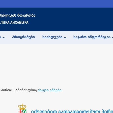
პუბლიკის მთავრობა
ЛИКА АИҲАБЫРА
Ა
ᲞᲠᲝᲒᲠᲐᲛᲔᲑᲘ
ᲡᲘᲐᲮᲚᲔᲔᲑᲘ
ᲡᲐᲯᲐᲠᲝ ᲘᲜᲤᲝᲠᲛᲐᲪᲘᲐ
 პირთა სამინისტრო/
ახალი ამბები
იძულებით გადაადგილებულ პირთ