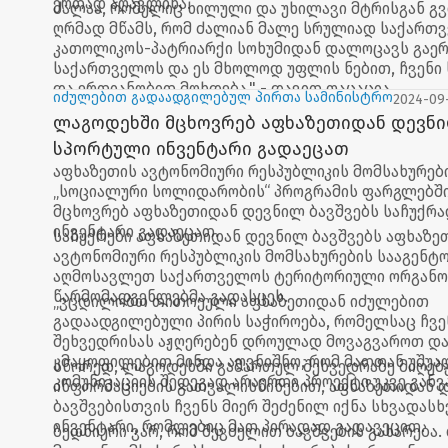
ერთად აღავლინა.
ძალაა, რომელიც ხილული და უხილავი მტრისგან გვ
ღრმად მწამს, რომ ძალიან მალე სრულიად საქართ
კათოლიკოს-პატრიარქი სოხუმიდან დალოცავს გაე
საქართველოს და ეს მხოლოდ უფლის ნებით, ჩვენი
და ერთიანობით მოხდება." - დავით ფაცაცია
იძულებით გადაადგილებულ პირთა სამინისტრო
2024-09
ლაგოდეხში მცხოვრებ აფხაზეთიდან დევნი
სპორტული ინვენტარი გადაეცათ
აფხაზეთის ავტონომიური რესპუბლიკის მომსახურებ
„სოციალური სოლიდარობის“ პროგრამის ფარგლებშ
მცხოვრებ აფხაზეთიდან დევნილ ბავშვებს საჩუქრ
ინვენტარი გადაეცათ.
საჩუქრები აფხაზეთიდან დევნილ ბავშვებს აფხაზე
ავტონომიური რესპუბლიკის მომსახურების სააგენტ
აღმოსავლეთ საქართველოს ტერიტორიული ორგანო
წარმომადგენლებმა გადასცეს.
„ვცდილობთ თითოეული აფხაზეთიდან იძულებით
გადაადგილებული პირის საჭიროება, რომელსაც ჩვ
შეხვედრისას აჟღერებენ დროულად მოვაგვაროთ დ
კმაყოფილებით მინდა აღვნიშნო, რომ მათთან უშუ
სწორედ, ლაგოდეხში გამართულ შეხვედრაზე მიღე
კომუნიკაციის შედეგად არაერთი პროექტი უკვე გან
ინფორმაციების გათვალისწინებით, აფხაზეთიდან 
ბავშვებისთვის ჩვენს მიერ შეძენილ იქნა სხვადას
ინვენტარი, რომლებიც მათ პირადად გადავეცით.
ბედნიერი ვარ, რომ შევძელით ბავშვების გახარება