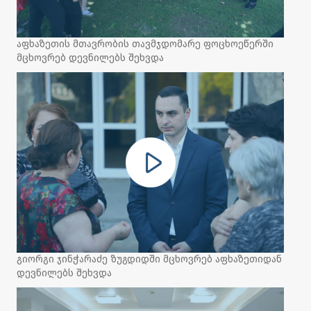
აფხაზეთის მთავრობის თავმჯდომარე ფოცხოეწერში
მცხოვრებ დევნილებს შეხვდა
გიორგი ჯინჭარაძე ზუგდიდში მცხოვრებ აფხაზეთიდან
დევნილებს შეხვდა