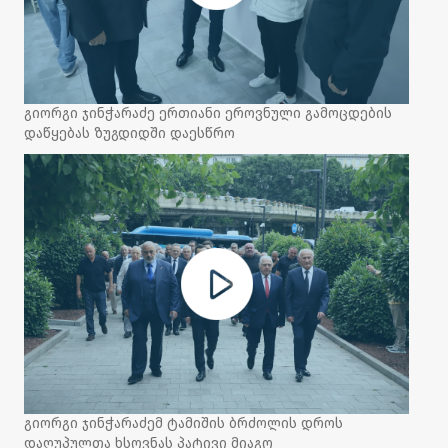
გიორგი ჯინჭარაძე ერთიანი ეროვნული გამოცდების
დაწყებას ზუგდიდში დაესწრო
გიორგი ჯინჭარაძემ ტამიშის ბრძოლის დროს
დაღუპულთა ხსოვნას პატივი მიაგო