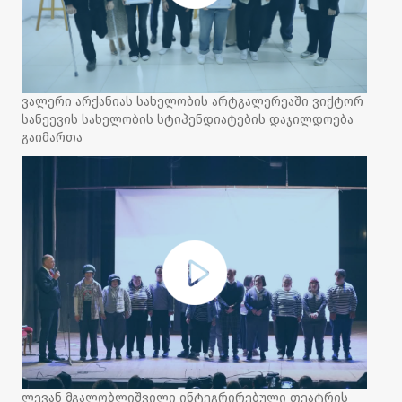
ვალერი არქანიას სახელობის არტგალერეაში ვიქტორ
სანეევის სახელობის სტიპენდიატების დაჯილდოება
გაიმართა
ლევან მგალობლიშვილი ინტეგრირებული თეატრის