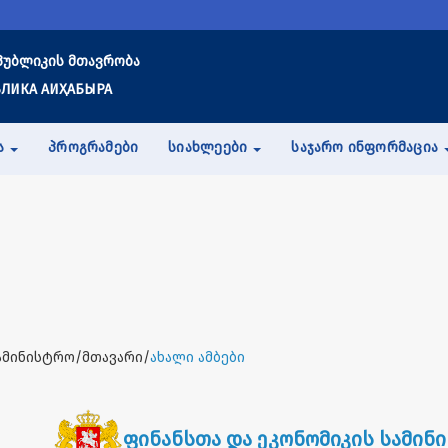
პუბლიკის მთავრობა
ЛИКА АИҲАБЫРА
Ა
ᲞᲠᲝᲒᲠᲐᲛᲔᲑᲘ
ᲡᲘᲐᲮᲚᲔᲔᲑᲘ
ᲡᲐᲯᲐᲠᲝ ᲘᲜᲤᲝᲠᲛᲐᲪᲘᲐ
ამინისტრო/მთავარი/
ახალი ამბები
ფინანსთა და ეკონომიკის სამინ