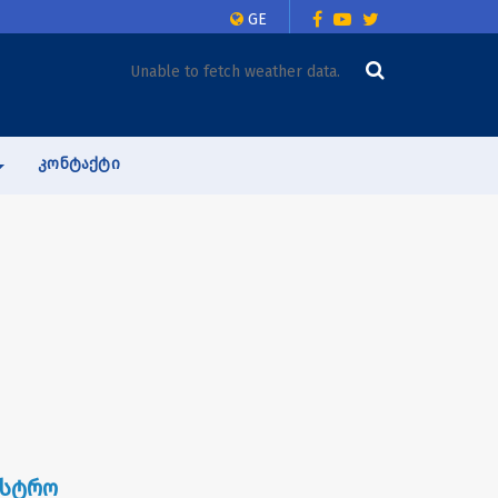
GE
Unable to fetch weather data.
ᲙᲝᲜᲢᲐᲥᲢᲘ
ისტრო