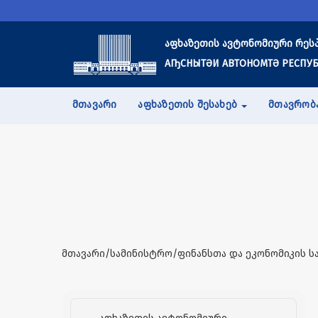
აფხაზეთის ავტონომიური რეს
АҦСНЫТӘИ АВТОНОМТӘ РЕСПУБ
ᲛᲗᲐᲕᲐᲠᲘ
ᲐᲤᲮᲐᲖᲔᲗᲘᲡ ᲨᲔᲡᲐᲮᲔᲑ
ᲛᲗᲐᲕᲠᲝᲑ
მთავარი/სამინისტრო/ფინანსთა და ეკონომიკის ს