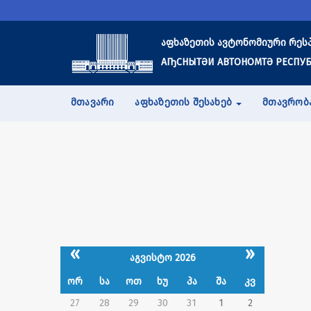
აფხაზეთის ავტონომიური რეს
АҦСНЫТӘИ АВТОНОМТӘ РЕСПУБ
ᲛᲗᲐᲕᲐᲠᲘ
ᲐᲤᲮᲐᲖᲔᲗᲘᲡ ᲨᲔᲡᲐᲮᲔᲑ
ᲛᲗᲐᲕᲠᲝᲑ
«
»
აგვისტო 2026
ორ
სა
ოთ
ხუ
პა
შა
კვ
27
28
29
30
31
1
2