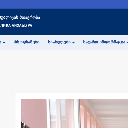
პუბლიკის მთავრობა
ЛИКА АИҲАБЫРА
Ა
ᲞᲠᲝᲒᲠᲐᲛᲔᲑᲘ
ᲡᲘᲐᲮᲚᲔᲔᲑᲘ
ᲡᲐᲯᲐᲠᲝ ᲘᲜᲤᲝᲠᲛᲐᲪᲘᲐ