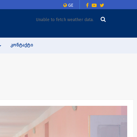
GE
Unable to fetch weather data.
ᲙᲝᲜᲢᲐᲥᲢᲘ