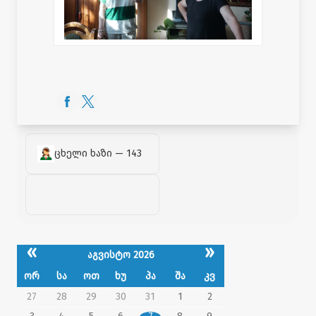
ცხელი ხაზი — 143
«
»
აგვისტო 2026
ორ
სა
ოთ
ხუ
პა
შა
კვ
27
28
29
30
31
1
2