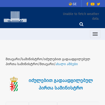
GE
Unable to fetch weather
data.
Toggle
naviga
მთავარი/სამინისტრო/იძულებით გადაადგილებულ
პირთა სამინისტრო/მთავარი/
ახალი ამბები
იძულებით გადაადგილებულ
პირთა სამინისტრო