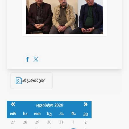
ანგარიშები
«
»
აგვისტო 2026
ორ
სა
ოთ
ხუ
პა
შა
კვ
27
28
29
30
31
1
2