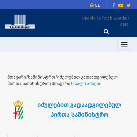
GE
Unable to fetch weather
data.
Toggle
naviga
მთავარი/სამინისტრო/იძულებით გადაადგილებულ
პირთა სამინისტრო/მთავარი/
ახალი ამბები
იძულებით გადაადგილებულ
პირთა სამინისტრო