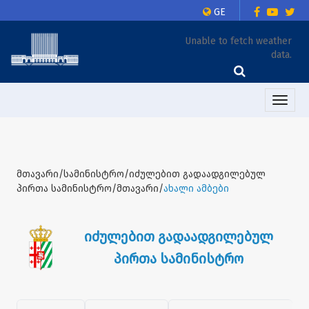
GE
Unable to fetch weather
data.
Toggle
naviga
მთავარი/სამინისტრო/იძულებით გადაადგილებულ
პირთა სამინისტრო/მთავარი/
ახალი ამბები
იძულებით გადაადგილებულ
პირთა სამინისტრო