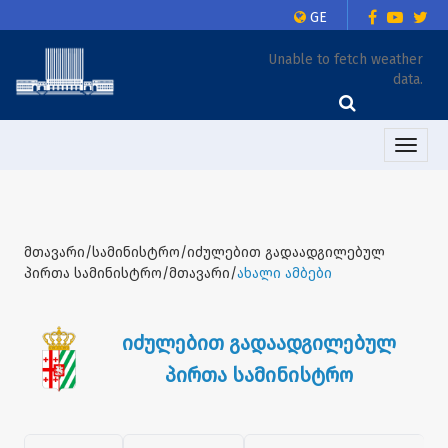
GE
Unable to fetch weather
data.
Toggle
naviga
მთავარი/სამინისტრო/იძულებით გადაადგილებულ
პირთა სამინისტრო/მთავარი/
ახალი ამბები
იძულებით გადაადგილებულ
პირთა სამინისტრო