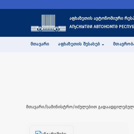
აფხაზეთის ავტონომიური რეს
АҦСНЫТӘИ АВТОНОМТӘ РЕСПУБ
ᲛᲗᲐᲕᲐᲠᲘ
ᲐᲤᲮᲐᲖᲔᲗᲘᲡ ᲨᲔᲡᲐᲮᲔᲑ
ᲛᲗᲐᲕᲠᲝᲑ
მთავარი/სამინისტრო/იძულებით გადაადგილებულ