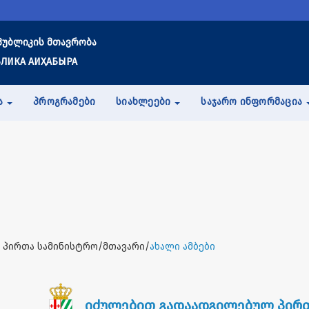
პუბლიკის მთავრობა
ЛИКА АИҲАБЫРА
Ა
ᲞᲠᲝᲒᲠᲐᲛᲔᲑᲘ
ᲡᲘᲐᲮᲚᲔᲔᲑᲘ
ᲡᲐᲯᲐᲠᲝ ᲘᲜᲤᲝᲠᲛᲐᲪᲘᲐ
 პირთა სამინისტრო/მთავარი/
ახალი ამბები
იძულებით გადაადგილებულ პირთ