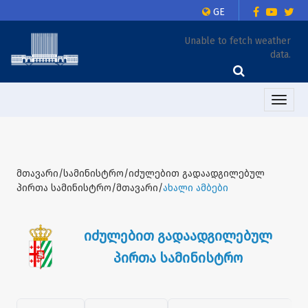
GE
Unable to fetch weather
data.
Toggle
naviga
მთავარი/სამინისტრო/იძულებით გადაადგილებულ
პირთა სამინისტრო/მთავარი/
ახალი ამბები
იძულებით გადაადგილებულ
პირთა სამინისტრო