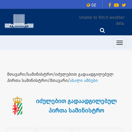
GE
Unable to fetch weather
data.
Toggle
naviga
მთავარი/სამინისტრო/იძულებით გადაადგილებულ
პირთა სამინისტრო/მთავარი/
ახალი ამბები
იძულებით გადაადგილებულ
პირთა სამინისტრო