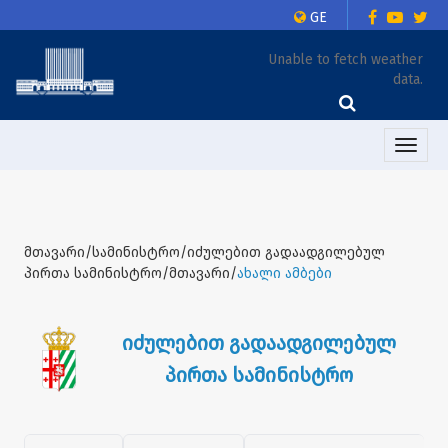
GE
Unable to fetch weather
data.
Toggle
naviga
მთავარი/სამინისტრო/იძულებით გადაადგილებულ
პირთა სამინისტრო/მთავარი/
ახალი ამბები
იძულებით გადაადგილებულ
პირთა სამინისტრო