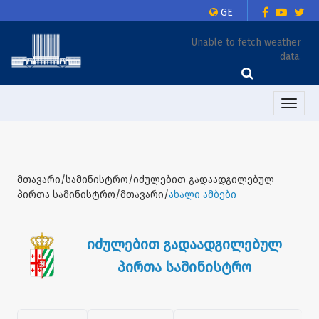
GE
Unable to fetch weather
data.
Toggle
naviga
მთავარი/სამინისტრო/იძულებით გადაადგილებულ
პირთა სამინისტრო/მთავარი/
ახალი ამბები
იძულებით გადაადგილებულ
პირთა სამინისტრო