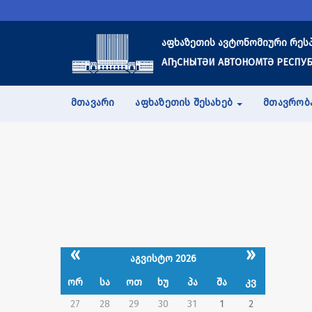
აფხაზეთის ავტონომიური რეს
АҦСНЫТӘИ АВТОНОМТӘ РЕСПУБ
ᲛᲗᲐᲕᲐᲠᲘ
ᲐᲤᲮᲐᲖᲔᲗᲘᲡ ᲨᲔᲡᲐᲮᲔᲑ
ᲛᲗᲐᲕᲠᲝᲑ
«
»
აგვისტო 2026
ორ
სა
ოთ
ხუ
პა
შა
კვ
27
28
29
30
31
1
2