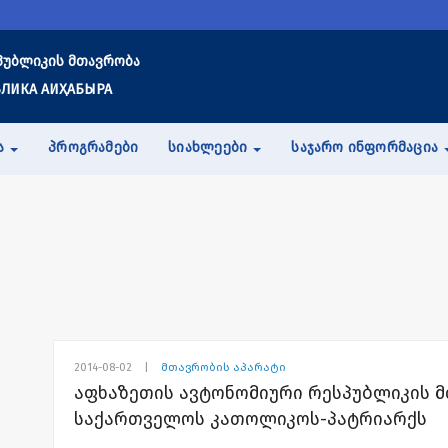
პუბლიკის მთავრობა
ЛИКА АИҲАБЫРА
Ა
ᲞᲠᲝᲒᲠᲐᲛᲔᲑᲘ
ᲡᲘᲐᲮᲚᲔᲔᲑᲘ
ᲡᲐᲯᲐᲠᲝ ᲘᲜᲤᲝᲠᲛᲐᲪᲘᲐ
2014-08-02
|
მთავრობის აპარატი
აფხაზეთის ავტონომიური რესპუბლიკის 
საქართველოს კათოლიკოს-პატრიარქს