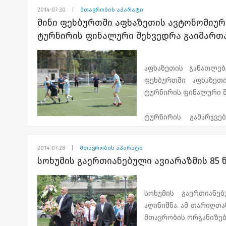
ზესტაფონის გუნდებმა 
2014-07-30
|
მთავრობის აპარატი
აფხაზეთის გუნდმა
მინი ფეხბურთში აფხაზეთის ავტონომიურ
გადანაწილდა: I ადგილი 
ტურნირის ფინალური შეხვედრა გაიმართ
ფეხბურთის ტურნირზე 
მედლებით, სიგელები
აფხაზეთის განათლე
მთავრობის თავმჯდომ
ფეხბურთში აფხაზეთ
აფხაზეთის განათლ
ტურნირის ფინალური შ
პარაოლიმპიური კომი
საქართველსო ინვალ
ტურნირის გამარჯვე
რუსლან ბაქარძემ.
მინისტრის აპარატი 
განათლებისა და კულ
ტურნირის მიზანია შ
2014-07-28
|
მთავრობის აპარატი
აფხაზეთის იუსტიცი
სოხუმის გაერთიანებული ავიარაზმის 85 
აქტიურ სპორტულ ც
ფინანსთა და ეკონომიკ
ცხოვრების წესის პროპ
პირველ ადგილზე გ
სოხუმის გაერთიანე
აფხაზეთის ავტონო
აღინიშნა. ამ თარიღთ
მოვალეობის შემსრულ
მთავრობის ორგანიზებ