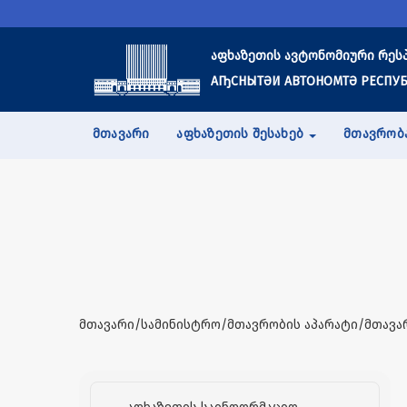
აფხაზეთის ავტონომიური რეს
АҦСНЫТӘИ АВТОНОМТӘ РЕСПУБ
ᲛᲗᲐᲕᲐᲠᲘ
ᲐᲤᲮᲐᲖᲔᲗᲘᲡ ᲨᲔᲡᲐᲮᲔᲑ
ᲛᲗᲐᲕᲠᲝᲑ
მთავარი/სამინისტრო/მთავრობის აპარატი/მთავა