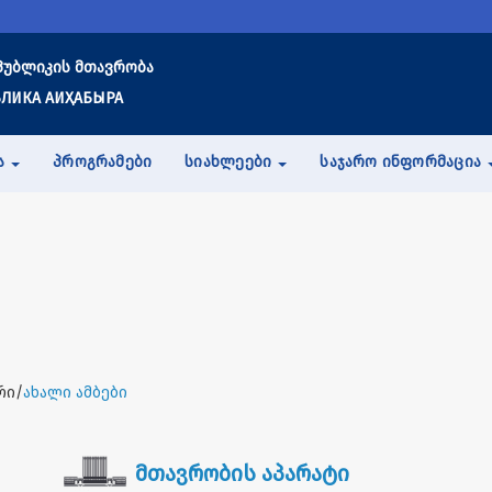
პუბლიკის მთავრობა
ЛИКА АИҲАБЫРА
Ა
ᲞᲠᲝᲒᲠᲐᲛᲔᲑᲘ
ᲡᲘᲐᲮᲚᲔᲔᲑᲘ
ᲡᲐᲯᲐᲠᲝ ᲘᲜᲤᲝᲠᲛᲐᲪᲘᲐ
რი/
ახალი ამბები
მთავრობის აპარატი