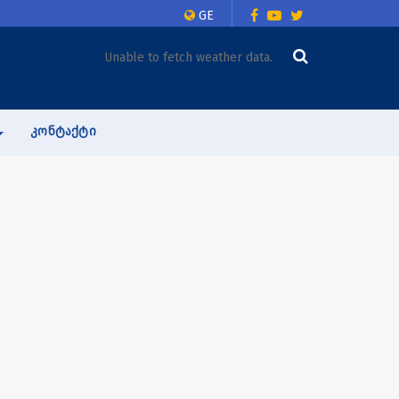
GE
Unable to fetch weather data.
ᲙᲝᲜᲢᲐᲥᲢᲘ