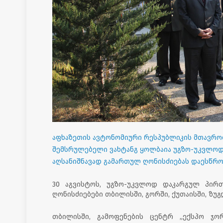
აფხაზეთის ავტონომიური რესპუბლიკის მთავრო
შემსრულებელი ვახტანგ ყოლბაია უგზო-უკვლო
აღსანიშნავად გამართულ ღონისძიებას დაესწრ
30 აგვისტოს, უგზო-უკვლოდ დაკარგულ პირ
ღონისძიებები თბილისში, გორში, ქუთაისში, ზუგ
თბილისში, გამოფენების ცენტრ „ექსპო ჯო