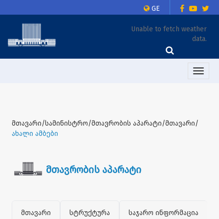
GE
Unable to fetch weather
data.
Toggle
naviga
მთავარი/სამინისტრო/მთავრობის აპარატი/მთავარი/
ახალი ამბები
მთავრობის აპარატი
მთავარი
სტრუქტურა
საჯარო ინფორმაცია