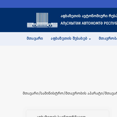
აფხაზეთის ავტონომიური რეს
АҦСНЫТӘИ АВТОНОМТӘ РЕСПУБ
ᲛᲗᲐᲕᲐᲠᲘ
ᲐᲤᲮᲐᲖᲔᲗᲘᲡ ᲨᲔᲡᲐᲮᲔᲑ
ᲛᲗᲐᲕᲠᲝᲑ
მთავარი/სამინისტრო/მთავრობის აპარატი/მთავა