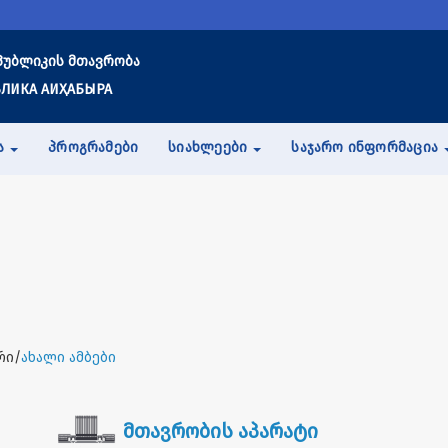
პუბლიკის მთავრობა
ЛИКА АИҲАБЫРА
Ა
ᲞᲠᲝᲒᲠᲐᲛᲔᲑᲘ
ᲡᲘᲐᲮᲚᲔᲔᲑᲘ
ᲡᲐᲯᲐᲠᲝ ᲘᲜᲤᲝᲠᲛᲐᲪᲘᲐ
რი/
ახალი ამბები
მთავრობის აპარატი