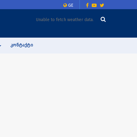
GE
Unable to fetch weather data.
ᲙᲝᲜᲢᲐᲥᲢᲘ