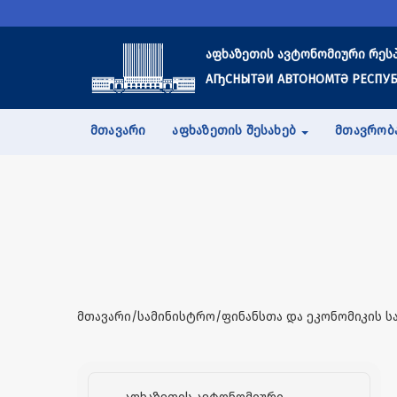
აფხაზეთის ავტონომიური რეს
АҦСНЫТӘИ АВТОНОМТӘ РЕСПУБ
ᲛᲗᲐᲕᲐᲠᲘ
ᲐᲤᲮᲐᲖᲔᲗᲘᲡ ᲨᲔᲡᲐᲮᲔᲑ
ᲛᲗᲐᲕᲠᲝᲑ
მთავარი/სამინისტრო/ფინანსთა და ეკონომიკის ს