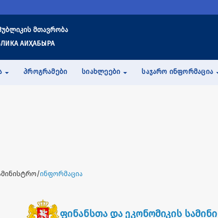
პუბლიკის მთავრობა
ЛИКА АИҲАБЫРА
Ა
ᲞᲠᲝᲒᲠᲐᲛᲔᲑᲘ
ᲡᲘᲐᲮᲚᲔᲔᲑᲘ
ᲡᲐᲯᲐᲠᲝ ᲘᲜᲤᲝᲠᲛᲐᲪᲘᲐ
ამინისტრო/
ინფორმაცია
ფინანსთა და ეკონომიკის სამინ