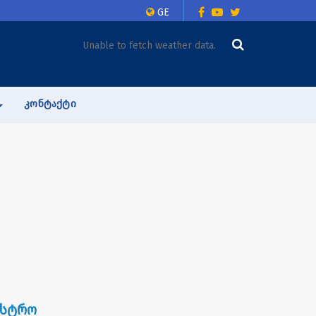
GE
Unable to fetch weather data.
ᲙᲝᲜᲢᲐᲥᲢᲘ
ისტრო