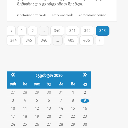
მემორიალი გვირგვინით შეამკო.
მემორიალთან აფხაზეთის ავტონომიური
რესპუბლიკის მთავრობის თავმჯდომარის
მოვალეობის შემსრულებელი ვახტანგ
‹
1
2
...
340
341
342
343
ყოლბაია, უმაღლესი საბჭოს თავმჯდომარე
გია (ელგუჯა) გვაზავა, აფხაზეთის მთავრობის
344
345
346
...
405
406
›
წევრები და უმაღლესი საბჭოს დეპუტატები
იმყოფებოდნენ.
«
»
აგვისტო 2026
ორ
სა
ოთ
ხუ
პა
შა
კვ
27
28
29
30
31
1
2
3
4
5
6
7
8
9
10
11
12
13
14
15
16
17
18
19
20
21
22
23
24
25
26
27
28
29
30