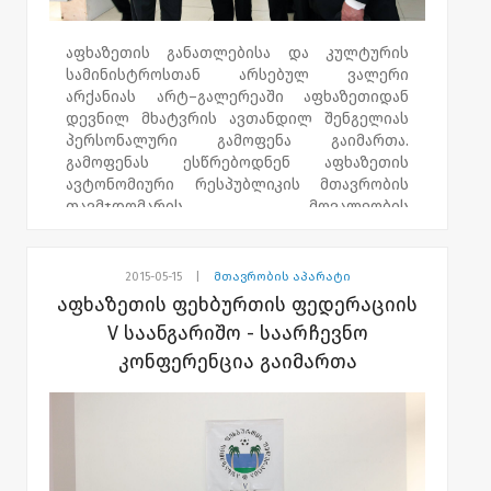
ტურნირს აფხაზეთის განათლებისა და
კულტურის სამინისტროს, აფხაზეთის
აფხაზეთის განათლებისა და კულტურის
სპორტული მომზადების ცენტრის,
სამინისტროსთან არსებულ ვალერი
აფხაზეთის საჯარო სკოლის დირექტორები
არქანიას არტ–გალერეაში აფხაზეთიდან
და ფიზიკური აღზრდის პედაგოგები
დევნილ მხატვრის ავთანდილ შენგელიას
ესწრებოდნენ.
პერსონალური გამოფენა გაიმართა.
გამოფენას ესწრებოდნენ აფხაზეთის
ავტონომიური რესპუბლიკის მთავრობის
თავმჯდომარის მოვალეობის
შემსრულებელი ვახტანგ ყოლბაია,
აფხაზეთის ავტონომიური რესპუბლიკის
უმაღლესი საბჭოს თავმჯდომარე გია
2015-05-15
|
მთავრობის აპარატი
გვაზავა, საქართველოს ოკუპირებული
აფხაზეთის ფეხბურთის ფედერაციის
ტერიტორიებიდან იძულებით
V საანგარიშო - საარჩევნო
გადაადგილებულ პირთა,განსახლებისა და
კონფერენცია გაიმართა
ლტოლვილთა მინისტრის მოადგილე გოგი
ფაცაცია, აფხაზეთიდან დევნილი მხატვრები
და მწერლები.
ავთანდილ შენგელია 1955 წელს ქ. სოხუმში
დაიბადა. 1971-1977 წლებში სწავლობდა