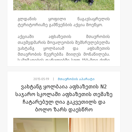
საღამოს აფხაზეთის უმაღლესი საბჭოს
თავმჯდოამრე გია გვაზავა, მთავრობის
გლდანის ყოფილი ნაგავსაყრელის
წევრები, სოხუმის სახლემწიფო
ტერიტორიაზე გამწვენბის აქცია მოეწყო.
უნივერსიტეტის პროფესორ-
მასწავლებელები და საზოგადოების
აქციაში აფხაზეთის მთავრობის
წარმომადგენლები ესწრებოდნენ.
თავმჯდმარის მოვალეობის შემსრულებელმა
ვახტანგ ყოლბაიამ და აფხაზეთის
ღონისძიება ნდობის აღდგენისა და
მთავრობის წევრებმა მიიღეს მონაწილება.
შერიგების საკითხებში აფხაზეთის
სამუშაოების ფარგლებში სულ 150-მდე ძირი
ავტონომიური რესპუბლიკის მინისტრის
ხე დაირგა. ღონისძიება აფხაზეთის
აპარატის, ასოციაცია „მშვიდობა და
ავტონომიური რესპუბლიკის სოფლის
განათლება", ცხუმ-აფხაზეთის მეცნიერებათა
მეურნეობის დეპარტამენტის ინციატივით
2015-05-19
|
მთავრობის აპარატი
აკადემიის, აფხაზეთის განათლებისა და
მოეწყო.
ვახტანგ ყოლბაია აფხაზეთის N2
კულტურის სამინისტროს, პოლიტიკური
საჯარო სკოლაში აფხაზეთის თემაზე
კონფლიქტებისა და მშვიდობის
გამწვანების აქციაში სოფლის მეურნეობის
ინსტიტუტის ორგანიზებით ჩატარდა.
ჩატარებულ ღია გაკვეთილს და
დეპარტამენტისა და სატყეო
სამმართველოს თანამშრომლები იყვნენ
ბოლო ზარს დაესწრო
ჩართულები.