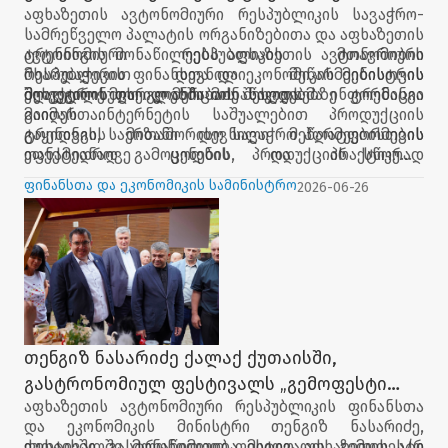
აფხაზეთის ავტონომიური რესპუბლიკის სავაჭრო-
სამრეწველო პალატის ორგანიზებითა და აფხაზეთის
ავტონომიური რესპუბლიკის მთავრობის
ტრენინგის მონაწილეებს აფხაზეთის ავტონომიური
მხარდაჭერით დევნილი მეწარმეებისთვის
რესპუბლიკის ფინანსთა და ეკონომიკის მინისტრის
ელექტრონული კომერციის საკითხებზე ტრენინგი
მოადგილე მიხეილ ანჩაბაძე შეხვდა.
შეხვედრის ფარგლებში მონაწილეებმა ინფორმაცია
გაიმართა.
მიიღეს ინტერნეტის საშუალებით პროდუქციის
გაყიდვის, საერთაშორისო სავაჭრო პლატფორმების
ტრენინგის მიზანი დევნილი მეწარმეებისთვის
ეფექტიანად გამოყენების, პროდუქციის სწორად
თანამედროვე ცოდნის და პრაქტიკული
წარდგენისა და ონლაინ გაყიდვების ორგანიზების
გამოცდილების გაზიარება, მათი ბიზნესის
ფინანსთა და ეკონომიკის სამინისტრო
2026-06-26
შესახებ.
განვითარებისა და ეკონომიკური გაძლიერების
ხელშეწყობა იყო.
თენგიზ ნასარიძე ქალაქ ქუთაისში,
გასტრონომიულ ფესტივალს „გემოფესტი
აფხაზეთის ავტონომიური რესპუბლიკის ფინანსთა
2026“ დაესწრო
და ეკონომიკის მინისტრი თენგიზ ნასარიძე,
ქუთაისში, გასტრონომიულ ფესტივალს „გემოფესტი
ფესტივალში მონაწილეობა მიიღო აფხაზეთის ა/რ