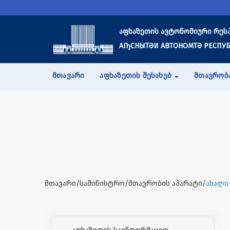
აფხაზეთის ავტონომიური რეს
АҦСНЫТӘИ АВТОНОМТӘ РЕСПУБ
ᲛᲗᲐᲕᲐᲠᲘ
ᲐᲤᲮᲐᲖᲔᲗᲘᲡ ᲨᲔᲡᲐᲮᲔᲑ
ᲛᲗᲐᲕᲠᲝᲑ
მთავარი/სამინისტრო/მთავრობის აპარატი/
ახალი