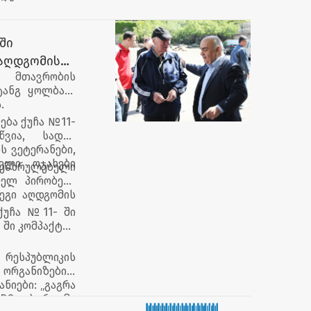
ში
 აღდგომის
 მთავრობის
ტანგ ყოლბაია
.
ება ქუჩა №11-
ვია, სადაც
ს ვეტერანები,
ელი ოჯახები
მსრულებელი
ბელ პირობებს
ეგი აღდგომის
ქუჩა №11- ში
- ში კომპაქტურ
რესპუბლიკის
 ორგანიზებით
ნიები: „გაგრა
„IDS ბორჯომი