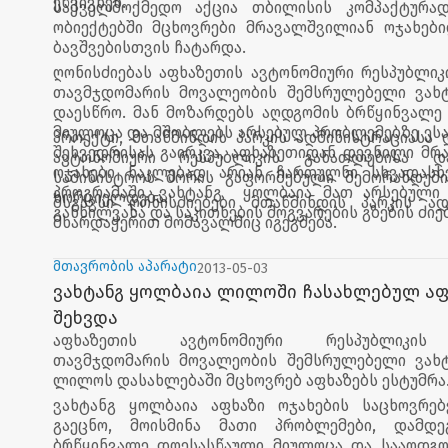
ეწვივნენ.
საქველმოქმედო აქცია თბილისის კომპაქტურად
ობიექტებში მცხოვრები მრავალშვილიან ოჯახებ
ბავშვებისთვის ჩატარდა.
ღონისძიებას აფხაზეთის ავტონომიური რესპუბლიკ
თავმჯდომარის მოვალეობის შემსრულებელი ვახ
დაესწრო. მან მოზარდებს აღდგომის ბრწყინვალე
მიულოცა და მშობლებს არსებულ პრობლემებზე ესა
პროექტი, მთაწმინდის პარკის ადმინისტრაციასა 
შეხვედრისას გაირკვა, აფხაზეთიდან დევნილი მრ
ავტონომიური რესპუბლიკის განათლებისა 
ოჯახები ნაკლებად არიან ჩართულნი სხვადასხ
სამინისტროს შორის გაფორმებული მემორანდუმ
პროგრამაში. ვახტანგ ყოლბაია მათ არსებული
ხორციელდება.
მსგავსი ღონისძიებები მთაწმინდის პარკის ად
განხილვასა და საკითხების მოგვარების გზების ძიე
მხარდაჭერით მომავალშიც იგეგმება.
მთავრობის აპარატი
2013-05-03
ვახტანგ ყოლბაია ლილოში ჩასახლებულ აფ
შეხვდა
აფხაზეთის ავტონომიური რესპუბლიკის
თავმჯდომარის მოვალეობის შემსრულებელი ვახ
ლილოს დასახლებაში მცხოვრებ აფხაზებს ესტუმრა
ვახტანგ ყოლბაია აფხაზი ოჯახების საცხოვრე
გაეცნო, მოისმინა მათი პრობლემები, დამდე
ბრწყინვალე დღესასწაული მიულოცა და სააღდგო