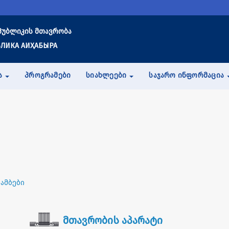
პუბლიკის მთავრობა
ЛИКА АИҲАБЫРА
Ა
ᲞᲠᲝᲒᲠᲐᲛᲔᲑᲘ
ᲡᲘᲐᲮᲚᲔᲔᲑᲘ
ᲡᲐᲯᲐᲠᲝ ᲘᲜᲤᲝᲠᲛᲐᲪᲘᲐ
 ამბები
მთავრობის აპარატი