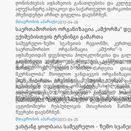
ღონისძიებას აფხაზეთის განათლებისა და კულტუ
ალექსანდრე აპლაკოვი და საქართველო ფარიკაობი
პრეზიდენტი არჩილ გოგელია დაესწრნენ.
მთავრობის აპარატი
2013-04-26
საერთაშორისო ორგანიზაცია „ამქორმა“ დ
ექიმებისთვის ტრენინგი გამართა
სამეგრელო-ზემო სვანეთის რეგიონში, კერძოდ
საერთაშორისო ორგანიზაცია „ამქორი"-ს ო
აფხაზეთიდან დევნილთა პოლიკლინიკისა და გალ
გადმოსული ექიმებითვის პროექტის „ჯანმრთელობ
ტრენინგები თემაზე „ბავშვთა დაავადებების ი
ფარგლებში ტრენინგები გაიმართა.
მართვა" და გულის სისხლ-ძარღვთა დიაგ
მკურნალობა" მსოფლიო ჯანდაცვის ორგანიზაცი
მიერ ჩატარდა. ტრენინგის შემდგომ, ექიმებმა 
არასამთავრობო ორგანიზაცია „ამქორმა" ერთი თვ
სემინარები დევნილთა კომპაქტურ ჩასახლებებში
რაიონიდან გადმოსულ ექიმებს 5, ხოლ
აფხაზეთიდან დევნილ ბავშვებს საჩუქრად საგ
პოლიკლინიკას 1 კომპიუტერი გადასცა. პროექ
ბროშურები, სამედიცინო და სასკოლო ნაკრები გადა
შეერთებული შტატების საელჩოს დაფინასებით მიმ
ღონისძიებას სამეგრელო-ზემო სვანეთის რეგიონ
ავტონომიური რესპუბლიკის მთავრობის წარმო
წევრები დაესწრნენ.
მთავრობის აპარატი
2013-04-25
ვახტანგ ყოლბაია სამეგრელო - ზემო სვანე