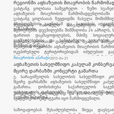
რეგიონში აფხაზეთის მთავრობის წარმომა
ვახტანგ ყოლბაია სამეგრელო - ზემო სვანეთ
მოშიმშილე დევნილთა პრობლემების გასა
აფხაზეთის მთავრობის წარმომადგენლობაში 
ჩავიდა
ვახტანგ ყოლბაიას ზუგდიდში ჩასვლა მოშიმში
პრობლემების გაცნობამ და საკითხის ადგილზ
ზუგდიდის რაიონული საავადმყოფოს ყოფი
განაპირობა.
მცხოვრებმა დევნილებმა შიმშილობა 24 აპრილს, 
ფართით დაკმაყოფილების, მძიმე სოციალურ
გაუმჯობესებისა და სანიტარული ვითარების მ
ვახტანგ ყოლბაიამ დადებითად შეაფასა სამეგ
მიზნით დაიწყეს.
სვანეთის რეგიონში აფხაზეთის მთავრობის წარმო
ოკუპირებული ტერიტორიებიდან იძულებით გა
პირთა, განსახლებისა და ლტოლვილთა სამინისტრო
მთავრობის აპარატი
2013-04-21
სამეგრელო-ზემო სვანეთის რეგიონალური სა
აფხაზეთის სახელმწიფო კაპელამ კონსერვ
ზუგდიდის მუნიციპალიტეტის გამგეობის ადმი
მცირე დარბაზში კონცერტი გამართა
სამსახურისა და არასამთავრობო ორგანიზაციე
ვ. სარაჯიშვილის სახელობის სახელმწიფო კონ
რომელებმაც ოპერატიულად მოახდინეს
მცირე დარბაზში აფხაზეთის სახელმწიფო კაპე
ზემოაღნიშნულ ვითარებასთნ დაკავშირებით და 
გამართა. ღონისძიება საქართველოს საგუ
ჩააცხრეს, თუმცა დევნილთა განსახლების ს
ფესტივალის ფარგლებში მოეწყო და ფორმატით
პრობლემად რჩება.
კონცერტზე სტილისტურად და ჟანრობრივად მრა
საუბარი ჩატარდა.
აკადემიური რეპერტუარი იყო წარმოდგენილი.
საზოგადოებას შესაძლებლობა მიეცა დაესვა