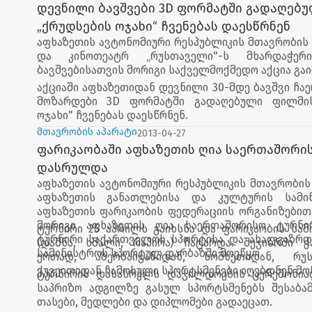
საქართველო", „იფქლი", „კანი" და „კოკა-კოლა".
დევნილი ბავშვები 3D ფორმატში გადაღებ
„ქრუდსების ოჯახი“ ჩვენებას დაესწრნენ
აფხაზეთის ავტონომიური რესპუბლიკის მთავრობის
და კინოთეატრ „რუსთაველი"-ს მხარდაჭერ
ბავშვებისათვის მორიგი საქველმოქმედო აქცია გაი
აქციაში აფხაზეთიდან დევნილი 30-მდე ბავშვი ჩა
მოზარდები 3D ფორმატში გადაღებული ფილმის
ოჯახი" ჩვენებას დაესწრნენ.
მთავრობის აპარატი
2013-04-27
ფარიკაობაში აფხაზეთის ღია საერთაშორი
დასრულდა
აფხაზეთის ავტონომიური რესპუბლიკის მთავრობის
აფხაზეთის განათლებისა და კულტურის სამი
აფხაზეთის ფარიკაობის ფედერაციის ორგანიზებით
მორიგი აფხაზეთის ღია საერთაშორისო ტურნირ
ტურნირი 25 აპრილს გაიხსნა და ფარიკაობის სამ
ტურნირი საქართველოს სპორტისა და ახალგაზრდ
(დაშნა, ხმალი, რაპირა) ჩატარდა. შეჯიბრში 
სამინისტროს სპორტულ დარბაზში მოეწყო.
ერთად, აზერბაიჯანიდან, სომხეთიდან, რ
ქუვეითიდან ჩამოსული სპორტსმენები იღებდნენ მო
ტურნირის დასასრულს დაჯილდოების ცერემონია
საპრიზო ადგილზე გასულ სპორტსმენებს შესაბამ
თასები, მედლები და დიპლომები გადაეცათ.