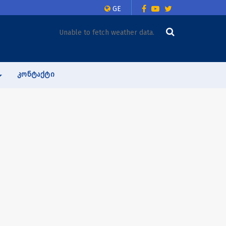
GE
Unable to fetch weather data.
ᲙᲝᲜᲢᲐᲥᲢᲘ