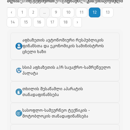
აფხაზეთის ავტონომიური რესპუბლიკის მთავრობისა
წლის ოქტომბერში გაგრაში განვითარებული
და საზოგადოებრივი კავშირი „გაგრის“ წევრებმა
ტრაგიკული მოვლენების დროს დაღუპულთა
გმირთა მოედანზე, საქართველოს ერთიანობისთვის
სულების მოსახსენიებელი პანაშვიდი გადაიხადეს.
‹
1
2
...
9
10
11
12
13
დაღუპულ გმირთა მემორიალი გვირგვინით შეამკეს
ასევე, დევნილობაში აფხაზეთის ავტონომიური
14
15
16
17
18
›
და პატივი მიაგეს დაღუპულთა ხსოვნას.
რესპუბლიკის უმაღლესი საბჭოს პირველი
თავმჯდომარის თამაზ ნადარეიშვილის საფლავი
ყვავილებით შეამკეს.
აფხაზეთის ავტონომიური რესპუბლიკის
ფინანსთა და ეკონომიკის სამინისტროს
ცხელი ხაზი
სსიპ აფხაზეთის ა/რ სავაჭრო-სამრეწველო
პალატა
თხილის შესაწამლი აპარატის
თანადაფინანსება
სასოფლო-სამეურნეო ტექნიკის -
მოტობლოკის თანადაფინანსება