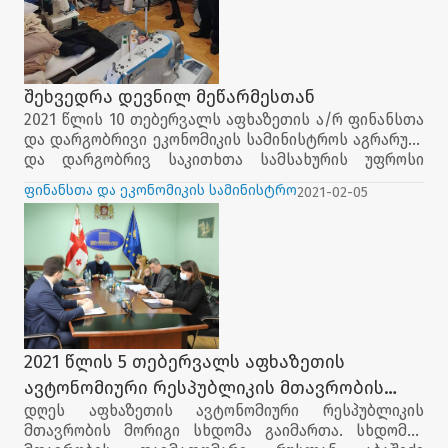
განსახორციელებელი ცვლილებების პროექტები.
ასევე განიხილეს სხდომის დღის წესრიგით
გათვალისწინებული სხვა საკითხები.
შეხვედრა დევნილ მეწარმესთან
2021 წლის 10 თებერვალს აფხაზეთის ა/რ ფინანსთა
და დარგობრივი ეკონომიკის სამინისტროს აგრარულ
და დარგობრივ საკითხთა სამსახურის უფროსი
ბატონი თ. ცინარიძე, ა(ა)იპ ,,საერთაშორისო
ფინანსთა და ეკონომიკის სამინისტრო
2021-02-05
ინიციატივა განვითარებისა და თანადგომისთვის’’
მენეჯერი ნინო კიკნაძე, სსიპ აფხაზეთის ა/რ
სავაჭრო-სამრეწველო პალატის პრეზიდენტი ბატონი
გოგიტა თედორაძე და ვიცე-პრეზიდენტი ბატონი
დავით რაფავა ეწვივნენ აფხაზეთიდან დევნილ ინ.
მეწარმეს ია ხარჩილავას და გაეცნენ მის
საქმიანობას. დაათვალიერეს პროგრამის
ფარგლებში შეძენილი სამკერვალო ტექნიკა.
აფხაზეთის ა/რ სავაჭრო-სამრეწველო პალატა
2021 წლის 5 თებერვალს აფხაზეთის
წარმოადგენს ა(ა)იპ „საერთაშორისო ინიციატივა
ავტონომიური რესპუბლიკის მთავრობის
განვითარებისა და თანადგომისათვის“
დღეს აფხაზეთის ავტონომიური რესპუბლიკის
სხდომა გაიმართა
თანადამფუძნებელს. საარსებო წყაროებზე
მთავრობის მორიგი სხდომა გაიმართა. სხდომას
ხელმისაწვდომობის პროგრამის, მცირე ბიზნესის