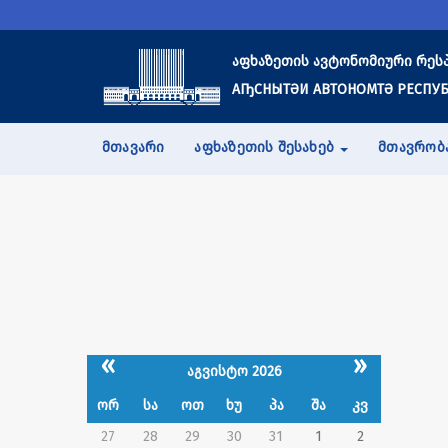
აფხაზეთის ავტონომიური რეს
АҦСНЫТӘИ АВТОНОМТӘ РЕСПУБ
ᲛᲗᲐᲕᲐᲠᲘ
ᲐᲤᲮᲐᲖᲔᲗᲘᲡ ᲨᲔᲡᲐᲮᲔᲑ
ᲛᲗᲐᲕᲠᲝᲑ
«
»
აგვისტო 2026
ორ
სა
ოთ
ხუ
პა
შა
კვ
27
28
29
30
31
1
2