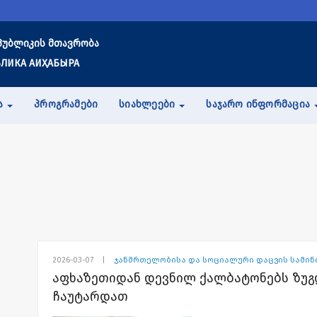
პუბლიკის მთავრობა
ЛИКА АИҲАБЫРА
Ა
ᲞᲠᲝᲒᲠᲐᲛᲔᲑᲘ
ᲡᲘᲐᲮᲚᲔᲔᲑᲘ
ᲡᲐᲯᲐᲠᲝ ᲘᲜᲤᲝᲠᲛᲐᲪᲘᲐ
2026-03-07
|
ჯანმრთელობისა და სოციალური დაცვის სამი
აფხაზეთიდან დევნილ ქალბატონებს ზუგ
ჩაუტარდათ