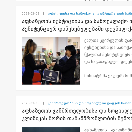
მის ხსოვნას პატივი მი
ამისა, ბენეფიციარებ
კვლევები, რომელიც
2026-03-06
|
იუსტიციისა და სამოქალაქო ინტეგრაციის სა
„დღეს პატივი მივაგეთ
მივულოცო ქალბატონე
აფხაზეთის იუსტიციისა და სამოქალაქო 
საკუთარი სიცოცხლე
და ჯანმრთელობას“, - გ
პენიტენციურ დაწესებულებაში დევნილ 
თავგანწირვა, მისი 
ქართველმა ადამიანმა
ქალთა კვირეულის ფარ
ღონისძიებას სამეგრ
იუსტიციისა და სამოქ
დავით ვერავა, აფხა
დარწმუნებული ვარ,
(ქალთა) პენიტენციურ
ნათია ფარცვანია 
შარტავამ, იქნება
და საგაზაფხულო დღეს
ესწრებოდნენ.
აფხაზეთში და საქარ
განაცხადა გიორგი ჯინ
მინისტრმა ქალებს სიმ
შეხვედრისას ალიონა ჩ
საქართველოს ეროვნუ
მიმართულებები გააცნ
სოხუმის დაცემის დღე
მხარდაჭერასა და მათ
მიენიჭა.
2026-03-06
|
ჯანმრთელობისა და სოციალური დაცვის სამი
საუბარი შეეხო ასევე
აფხაზეთის ჯანმრთელობისა და სოციალურ
კლინიკას შორის თანამშრომლობის მემო
“დღეს №5 პენიტენციუ
დევნილი ქალი მსჯავრ
აფხაზეთის ავტონომ