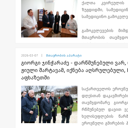
ქალთა კვირეულის 
ზუგდიდში, სამედიცი
სამედიცინო გამოკვლე
გამოკვლევების მიმ
მთავრობის თავმჯდო
რესპუბლიკის ჯანმ
კუსიდისთან ერთად გა
2026-03-07
|
მთავრობის აპარატი
გიორგი ჯინჭარაძე - დარწმუნებული ვარ,
ღონისძიების ფარგლე
ჟიული შარტავამ, იქნება აღსრულებული
ლაბორატორიული კვ
აფხაზეთში
მიწვეული ექიმ ს
ორმოცდაათამდე ბენეფ
საქართველოს ეროვნუ
დღესთან დაკავშირებ
"აფხაზეთის მთავრობ
თავმჯდომარე გიორგი
სამედიცინო ცენტ
რწმუნებულ დავით ვე
ქალბატონებისათვის 
ხელისუფლების წარ
კვლევები, აღნიშნულ
ეროვნული გმირების პ
დიაგნოსტირებისა და